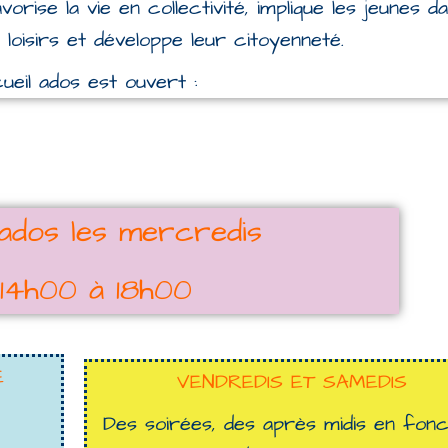
rise la vie en collectivité, implique les jeunes d
s loisirs et développe leur citoyenneté.
ueil ados est ouvert :
 ados les mercredis
 14h00 à 18h00
E
VENDREDIS ET SAMEDIS
Des soirées, des après midis en fonc