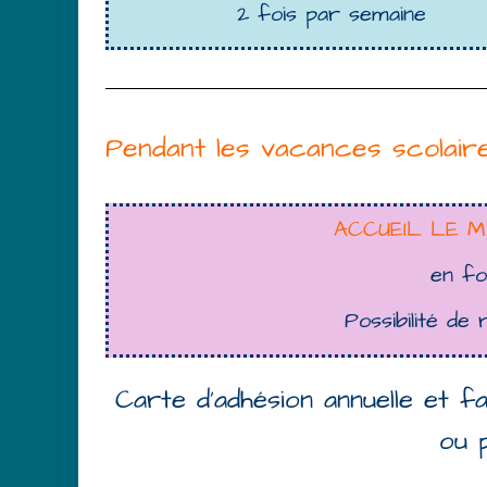
2 fois par semaine
Pendant les vacances scolair
ACCUEIL LE MA
en fo
Possibilité de
Carte d’adhésion annuelle et fa
ou p