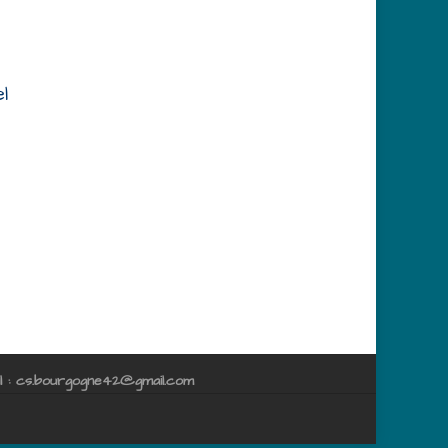
l
 : cs.bourgogne42@gmail.com