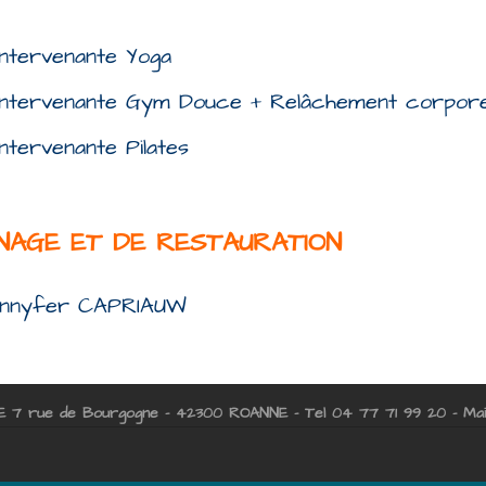
Intervenante Yoga
Intervenante Gym Douce + Relâchement corpore
Intervenante Pilates
ENAGE
ET DE RESTAURATION
nnyfer CAPRIAUW
E
7 rue de Bourgogne - 42300 ROANNE - Tel 04 77 71 99 20 - Mail