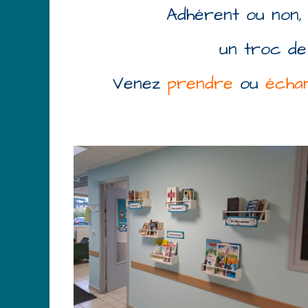
Adhérent ou non,
un troc de 
Venez
prendre
ou
écha